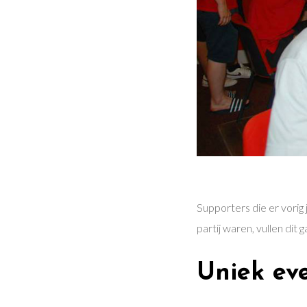
Supporters die er vorig 
partij waren, vullen dit 
Uniek ev