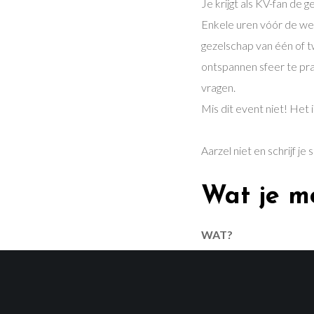
Je krijgt als KV-fan de
Enkele uren vóór de weds
gezelschap van één of t
ontspannen sfeer te pra
vragen.
Mis dit event niet! Het 
Aarzel niet en schrijf je 
Wat je m
WAT?
Lunch met de spelers en
WANNEER?