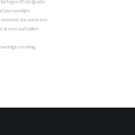
rijd tegen RS Belgrado.
et persoonlijke
ale moment dus om in een
 al eens had willen
geweldige ervaring.