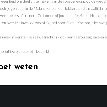
 gelegenheid om deel uit te maken van de voorbereiding op de wedst
trijd geniet je in de Malunabar van een lekkere pasta maaltijd in h
wee spelers of trainers. Ze komen bij jou aan tafel zitten. Het ide
ten over Malinwa, de wedstrijd, het sportieve… Kortom, alles wat je
is uniek in eerste klasse (waarschijnlijk ook ver daarbuiten) en een 
snel in! De plaatsen zijn beperkt.
oet weten
 trainers in de voorbereiding op de wedstrijd tegen RS Belgrado