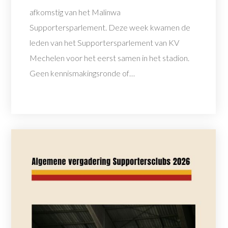
afkomstig van het Malinwa
Supportersparlement. Deze week kwamen de
leden van het Supportersparlement van KV
Mechelen voor het eerst samen in het stadion.
Geen kennismakingsronde of…