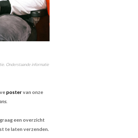
ie.
Onderstaande informatie
eve
poster
van onze
ans
.
graag een overzicht
st te laten verzenden.