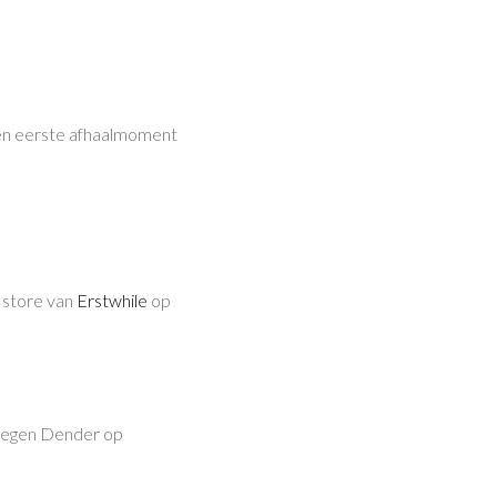
n eerste afhaalmoment
p store van
Erstwhile
op
 tegen Dender op