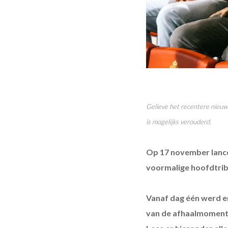
Gelieve het recentere nieuws
is mogelijks verouderd.
Op 17 november lanc
voormalige hoofdtrib
Vanaf dag één werd e
van de afhaalmomenten