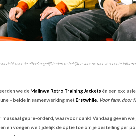
bericht over de afhaalmogelijkheden te bekijken voor de meest recente informat
eerden we de
Malinwa Retro Training Jackets
én een exclusi
une – beide in samenwerking met
Erstwhile
.
Voor fans, door f
r massaal gepre-orderd, waarvoor dank!
Vandaag geven we 
 en voegen we tijdelijk de optie toe om je bestelling per po