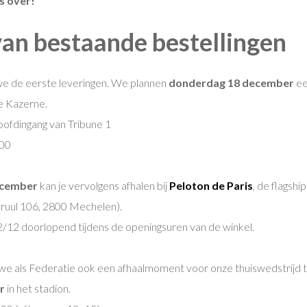
s over!
van bestaande bestellingen
e de eerste leveringen. We plannen
donderdag 18 december
ee
e Kazerne.
oofdingang van Tribune 1
00
ecember
kan je vervolgens afhalen bij
Peloton de Paris
, de flagshi
Bruul 106, 2800 Mechelen).
/12 doorlopend tijdens de openingsuren van de winkel.
we als Federatie ook een afhaalmoment voor onze thuiswedstrijd
r
in het stadion.