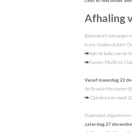
Lees er hieronder alle
Afhaling 
Binnenkort ontvangen w
in ons stadion Achter D
⮕Aan de balie van de h
⮕Tussen 19u30 en 21u
Vanaf maandag 22 d
de Bruul in Mechelen (
⮕ Ophalen kan vanaf 22
Daarnaast organiseren 
zaterdag 27 decembe