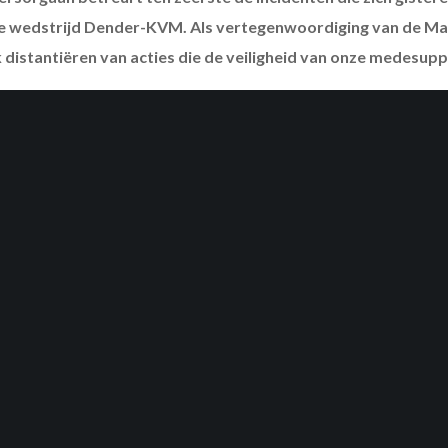
e wedstrijd Dender-KVM. Als vertegenwoordiging van de Ma
jk distantiëren van acties die de veiligheid van onze medesup
navond enkele individuen pyrotechnisch materiaal af te steken in 
het rond zwierden, wat heeft geleid tot gewonden onder onze suppo
e familieclub dat wij als KV Mechelen en haar fanbase willen uitdr
reputatie als loyale, fanatieke, maar bovenal positieve supporters.
entieke, warme sfeer die Malinwa kenmerkt in ere te houden. Sam
zoals het hoort, zonder iemands veiligheid te riskeren. Het kan en 
 de club anderen in gevaar brengt, laat staan dat er gewonden vallen
drag van de supporters van sommige andere eersteklasseclubs in B
door enkelingen onder ons.