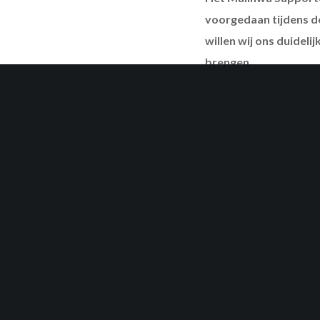
voorgedaan tijdens d
willen wij ons duideli
brengen.
Helaas besloten gistere
bovendien hachelijk in 
haaks op het imago van d
Wij zijn trots op onze 
iedereen op om de auth
blok achter onze ploeg, 
zijn dat onze steun voor
onderstrepen dat het ge
gekopieerd mag worden 