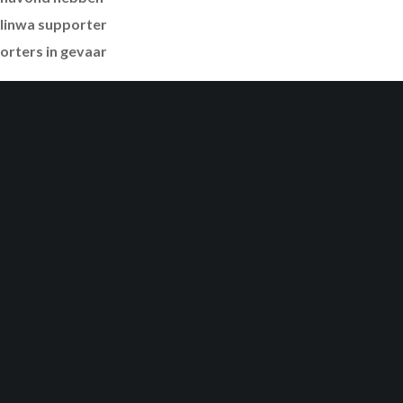
linwa supporter
porters in gevaar
het bezoekersvak en dit
rters. Dit gedrag staat
agen.
 Daarom roepen we
en staan we als één
mag nooit de bedoeling
. Wij willen dan ook
elgië in geen geval