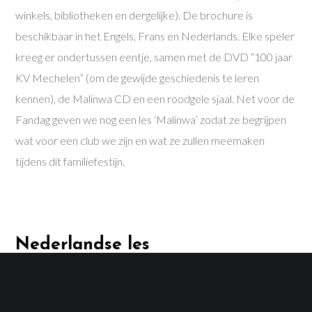
winkels, bibliotheken en dergelijke). De brochure is
beschikbaar in het Engels, Frans en Nederlands. Elke speler
kreeg er ondertussen eentje, samen met de DVD “100 jaar
KV Mechelen” (om de gewijde geschiedenis te leren
kennen), de Malinwa CD en een roodgele sjaal. Net voor de
Fandag geven we nog een les ‘Malinwa’ zodat ze begrijpen
wat voor een club we zijn en wat ze zullen meemaken
tijdens dit familiefestijn.
Nederlandse les
Onder impuls van onze coach is er vandaag begonnen met
lessen Nederlands voor onze anderstalige spelers. In een