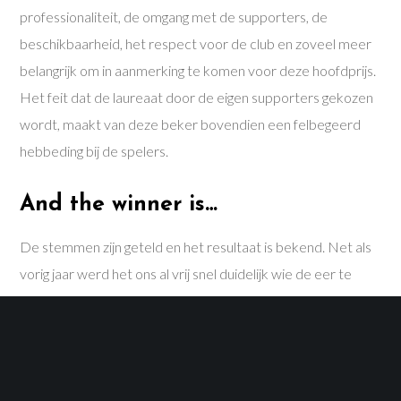
professionaliteit, de omgang met de supporters, de
beschikbaarheid, het respect voor de club en zoveel meer
belangrijk om in aanmerking te komen voor deze hoofdprijs.
Het feit dat de laureaat door de eigen supporters gekozen
wordt, maakt van deze beker bovendien een felbegeerd
hebbeding bij de spelers.
And the winner is…
De stemmen zijn geteld en het resultaat is bekend. Net als
vorig jaar werd het ons al vrij snel duidelijk wie de eer te
beurt zou vallen. Eén iemand stak er net als vorig jaar met
kop en schouders boven uit. En dat verbaast ons alles
behalve, immers met meer dan 14 clean cheats in het
seizoen 2016-2017 was hij meermaals redder in nood en