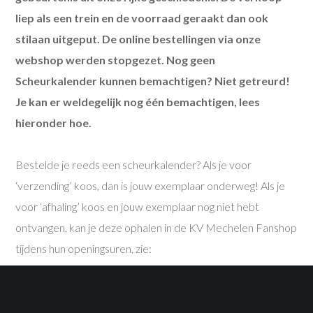
liep als een trein en de voorraad geraakt dan ook
stilaan uitgeput. De online bestellingen via onze
webshop werden stopgezet. Nog geen
Scheurkalender kunnen bemachtigen? Niet getreurd!
Je kan er weldegelijk nog één bemachtigen, lees
hieronder hoe.
Bestelde je reeds een scheurkalender? Als je voor
‘verzending’ koos, dan is jouw exemplaar onderweg! Als je
voor ‘afhaling’ koos en jouw exemplaar nog niet hebt
ontvangen, kan je deze ophalen in de KV Mechelen Fanshop
tijdens hun openingsuren, zie:
https://kvmechelen.be/contact-2/
. Aanstaande donderdag,
26 december, speelt KVM een thuiswedstrijd tegen
Standard. Door de drukte voor een thuiswedstrijd kunnen