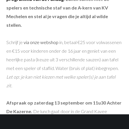
spelers en technische staf van de A-kern van KV
Mechelen en stel al je vragen die je altijd al wilde
stellen.
Schrijf je
via onze webshop
in, betaal €25 voor volwassenen
en €15 voor kinderen onder de 16 jaar en geniet van een
heerlijke pasta (keuze uit 3 verschillende sauzen) aan tafel
met een speler of staflid. Water (bruis of plat) inbegrepen.
Let op: je kan niet kiezen met welke speler(s) je aan tafel
zit.
Afspraak op zaterdag 13 september om 11u30 Achter
De Kazerne.
De lunch gaat door in de Grand Kavee
(eerste verdiep tribune 3) en duurt tot 13u, waarna de
poorten van de Fandag voor iedereen opengaan.