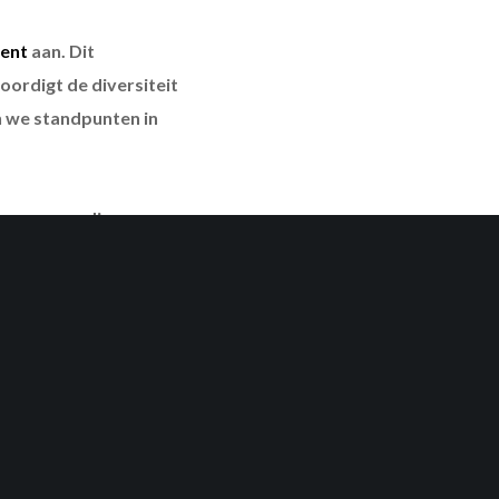
ent
aan. Dit
ordigt de diversiteit
n we standpunten in
8 personen die
ters zijn vanaf nu
 verkozen door àlle
 3 jaar een abonnement
an KV Mechelen en