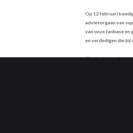
Op 12 februari kondig
adviesorgaan van sup
van onze fanbase en g
en verdedigen die bij 
We starten met een ra
verkiesbaar zijn uit a
officieel geopend!
De verkiesbare plekke
supporters (als er meer
op KV Mechelen hebben 
bestuursleden van vzw M