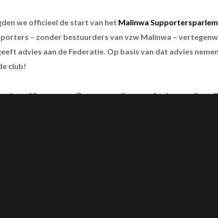
den we officieel de start van het
Malinwa Supportersparlem
porters – zonder bestuurders van vzw Malinwa – vertegenwo
eeft advies aan de Federatie. Op basis van dat advies neme
de club!
ad van 15 personen. 7 personen die vooraf gekozen zijn en 
lle supporters.
De kandidaturen voor die 8 verkiesbare suppor
n gaan bewust om de meerderheid van het
Supportersparlement
,
 dan 8 kandidaturen zijn). Je moet ouder zijn dan 16 jaar en reeds
en / of lid van een erkende Supportersclub zijn. Medewerkers v
alinwa kunnen zich geen kandidaat stellen.