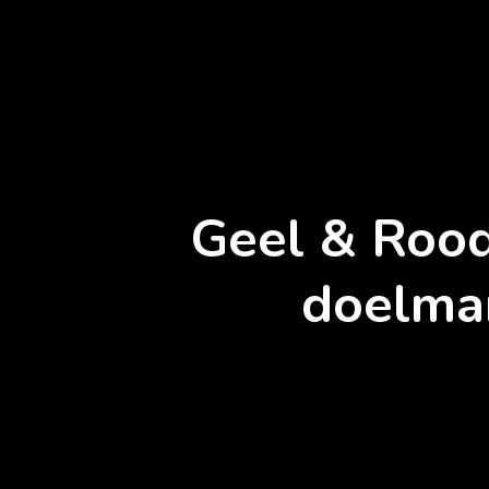
Geel & Rood
doelman