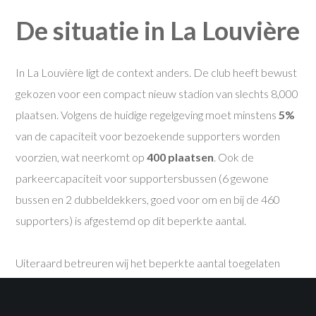
De situatie in La Louvière
In La Louvière ligt de context anders. De club heeft bewust
gekozen voor een compact nieuw stadion van slechts 8,000
plaatsen. Volgens de huidige regelgeving moet minstens
5%
van de capaciteit voor bezoekende supporters worden
voorzien, wat neerkomt op
400 plaatsen
. Ook de
parkeercapaciteit voor supportersbussen (6 gewone
bussen en 2 dubbeldekkers, goed voor om en bij de 460
supporters) is afgestemd op dit beperkte aantal.
Uiteraard betreuren wij het beperkte aantal toegelaten
supporters, zeker omdat wij sterk geloven in het belang van
een levendige away-cultuur voor de trouwe Malinwafan.