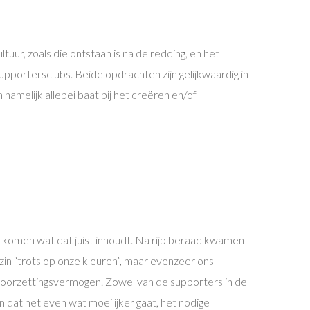
r, zoals die ontstaan is na de redding, en het
upportersclubs. Beide opdrachten zijn gelijkwaardig in
namelijk allebei baat bij het creëren en/of
omen wat dat juist inhoudt. Na rijp beraad kwamen
gzin “trots op onze kleuren”, maar evenzeer ons
en doorzettingsvermogen. Zowel van de supporters in de
n dat het even wat moeilijker gaat, het nodige