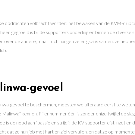
ke opdrachten volbracht worden: het bewaken van de KVM-clubcultuu
een gegroeid is bij de supporters onderling en binnen de diverse s
gen over de andere, maar toch hangen ze enigszins samen: ze hebben 
lub.
linwa-gevoel
wa-gevoel te beschermen, moesten we uiteraard eerst te weten k
e Malinwa” kennen. Pijler nummer één is zonder enige twijfel de sla
twee is de nood aan “passie en strijd”: de KV-supporter eist inzet 
cht dat ze hun job met hart en ziel vervullen, en dat ze op momente