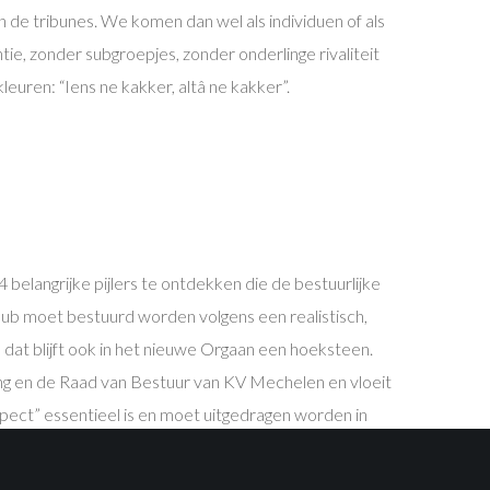
in de tribunes. We komen dan wel als individuen of als
tie, zonder subgroepjes, zonder onderlinge rivaliteit
leuren: “Iens ne kakker, altâ ne kakker”.
elangrijke pijlers te ontdekken die de bestuurlijke
club moet bestuurd worden volgens een realistisch,
dat blijft ook in het nieuwe Orgaan een hoeksteen.
g en de Raad van Bestuur van KV Mechelen en vloeit
spect” essentieel is en moet uitgedragen worden in
staf jonge Belgische talenten de kans geeft om zich te