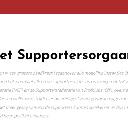
het Supportersorgaa
 in een grotere daadkracht tegenover alle mogelijke instanties, 
 beleven. Niet alleen de supportersclubs en onze eigen club KV 
ratie (NSF) en de Supportersfederatie van Profclubs (SfP), overh
zen welke wedstrijden er bv. vrijdag of zondag worden afgetrapt) en
t meer gezag namens de supporters kunnen spreken en er dus mee
 heen positief evolueert.