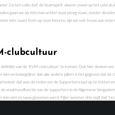
r 3 is het collectief, de teamspirit: alweer zowel op het veld als 
tadion gaan we als één man achter onze ploeg staan, zonder dissiden
 nummer één: naast trots op onze kleuren, zijn we ook trouw aan onze k
-clubcultuur
initie van de ‘KVM-clubcultuur’ te komen. Ook hier denken we 4 b
 één en belangrijker dan alle andere pijlers is het gegeven dat de 
l beleid: dat was de reden om de Supportersraad op te richten en 
de waakhondfunctie van de supporters in de Algemene Vergaderin
ler één niet zo nauw genomen werd. Pijler nummer drie zegt dat “re
r tenslotte focust meer op het sportieve en vraagt dat de sportieve 
.