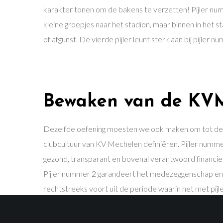
karakter tonen om de bakens te verzetten! Pijler numme
kleine groepjes naar het stadion, maar binnen in het s
of afgunst. De vierde pijler leunt sterk aan bij pijler
Bewaken van de KVM
Dezelfde oefening moesten we ook maken om tot de def
clubcultuur van KV Mechelen definiëren. Pijler nummer
gezond, transparant en bovenal verantwoord financiee
Pijler nummer 2 garandeert het medezeggenschap en 
rechtstreeks voort uit de periode waarin het met pij
alle geledingen en beslissingen van de club. Pijler vie
ontwikkelen tot volwaardige eersteklassevoetballers