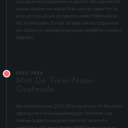
inspraak in de bouwplannen en deed er alles aan om het
nieuwe stadion een volkse thuis voor de supporters te
laten worden, alsook de typische unieke Malinwasfeer
hier te behouden. Zonder de input van het Orgaan had
ons stadion er vandaag hoogstwaarschijnlijk heel anders
uitgezien.
2015-2016
Met De Trein Naar
Oostende
Het voetbalseizoen 2015-2016 werd voor KV Mechelen
afgetrapt met een verplaatsing naar Oostende. Het
Malinwa Supportersorgaan charterde, als eerste
voetbalclub ooit, een volledige NMBS-trein voor onze