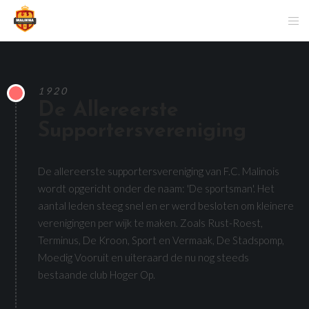
1920
De Allereerste
Supportersvereniging
De allereerste supportersvereniging van F.C. Malinois
wordt opgericht onder de naam: 'De sportsman'. Het
aantal leden steeg snel en er werd besloten om kleinere
verenigingen per wijk te maken. Zoals Rust-Roest,
Terminus, De Kroon, Sport en Vermaak, De Stadspomp,
Moedig Vooruit en uiteraard de nu nog steeds
bestaande club Hoger Op.