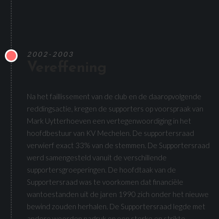
2002-2003
Vereffening
Na het faillissement van de club en de daaropvolgende
reddingsactie, kregen de supporters op voorspraak van
Mark Uytterhoeven een vertegenwoordiging in het
hoofdbestuur van KV Mechelen. De supportersraad
verwierf exact 33% van de stemmen. De Supportersraad
werd samengesteld vanuit de verschillende
supportersgroeperingen. De hoofdtaak van de
Supportersraad was te voorkomen dat financiële
wantoestanden uit de jaren 1990 zich onder het nieuwe
bewind zouden herhalen. De Supportersraad legde met
andere woorden nadruk op een sterke en strikte